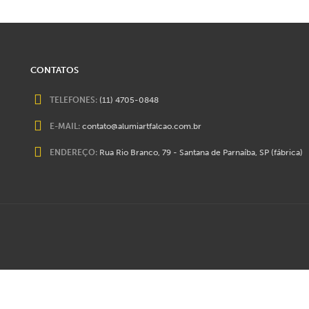
CONTATOS
TELEFONES:
(11) 4705-0848
E-MAIL:
contato@alumiartfalcao.com.br
ENDEREÇO:
Rua Rio Branco, 79 - Santana de Parnaíba, SP (fábrica)