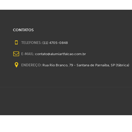
CONTATOS
TELEFONES:
(11) 4705-0848
E-MAIL:
contato@alumiartfalcao.com.br
ENDEREÇO:
Rua Rio Branco, 79 - Santana de Parnaíba, SP (fábrica)