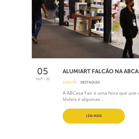
05
ALUMIART FALCÃO NA ABCASA
OUT / 21
123ESITE
DESTAQUES
A ABCasa Fair é uma feira que une o
têxteis e algumas…
LEIA MAIS