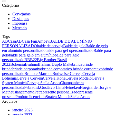
Categorias
Cervejarias
Destaques
Imprensa
Mercado
Tags
ABCasa
ABCasa Fair
Ambev
BALDE DE ALUMÍNIO
PERSONALIZADO
balde de cerveja
Balde de gelo
Balde de gelo
em alumínio personalizado
balde para gel opersonalizado
Balde para
gelo
balde para gelo em alumínio
balde para gelo
personalizado
BBB22
Big Brother Brasil
2022
Bohemia
Brahma
Brahma Duplo Malte
brinde
brinde
brinde
brinde corporativo
brinde corporativo brinde corporativo
brinde
personalizado
Bruno e Marrone
Budweiser
Cerveja
Cerveja
Bohemia
Cerveja Cerveja
Cerveja Kona
Cerveja Modelo
Cerveja
Spaten Munich
Cerveja Stella Artois
Champanheira
personalizada
Febradisk
Gusttavo Lima
Heineken
Hoegaarden
Jorge e
Matheus
lançamento
Petra
presente personalizado
presente
presente
Produto licenciado
Spaten Munich
Stella Artois
Arquivos
janeiro 2023
agosto 2022