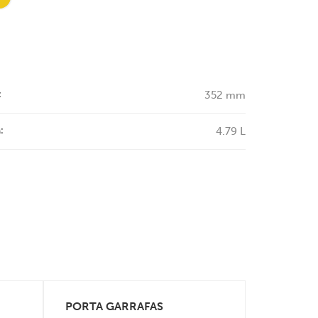
:
352 mm
:
4.79 L
PORTA GARRAFAS
BALDE 24
VEJA MAIS