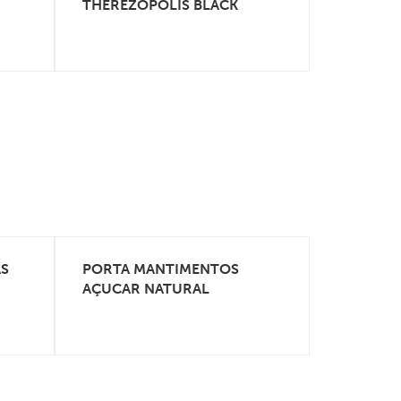
THEREZOPOLIS BLACK
THEREZO
AS
PORTA MANTIMENTOS
BALDE B
VEJA MAIS
AÇUCAR NATURAL