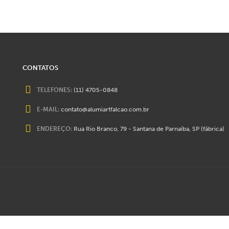
CONTATOS
TELEFONES:
(11) 4705-0848
E-MAIL:
contato@alumiartfalcao.com.br
ENDEREÇO:
Rua Rio Branco, 79 - Santana de Parnaíba, SP (fábrica)