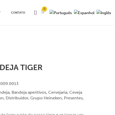
0
T
CONTATO
DEJA TIGER
.009.0013
ndeja
,
Bandeja aperitivos
,
Cervejaria
,
Ceveja
hn
,
Distribuidor
,
Grupo Heineken
,
Presentes
,
 de fazer parte do nosso time e se tornar um