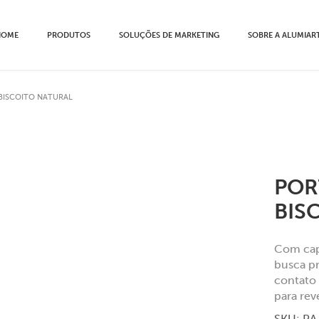
HOME
PRODUTOS
SOLUÇÕES DE MARKETING
SOBRE A ALUMIAR
BISCOITO NATURAL
POR
BIS
Com capa
busca pr
contato 
para re
SKU:
PA