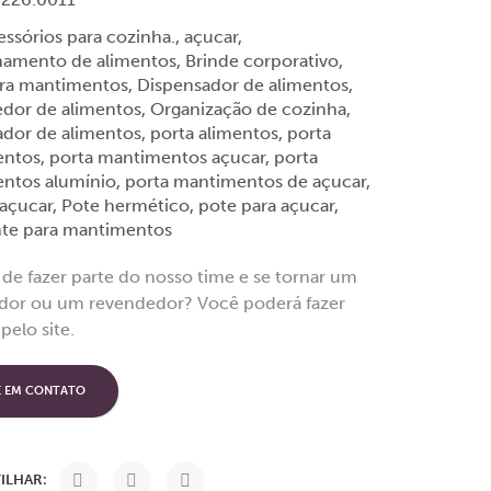
essórios para cozinha.
,
açucar
,
amento de alimentos
,
Brinde corporativo
,
ara mantimentos
,
Dispensador de alimentos
,
dor de alimentos
,
Organização de cozinha
,
ador de alimentos
,
porta alimentos
,
porta
entos
,
porta mantimentos açucar
,
porta
ntos alumínio
,
porta mantimentos de açucar
,
 açucar
,
Pote hermético
,
pote para açucar
,
nte para mantimentos
 de fazer parte do nosso time e se tornar um
uidor ou um revendedor? Você poderá fazer
pelo site.
E EM CONTATO
ILHAR: