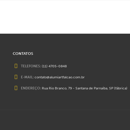
CONTATOS
TELEFONES:
(11) 4705-0848
E-MAIL:
contato@alumiartfalcao.com.br
ENDEREÇO:
Rua Rio Branco, 79 - Santana de Parnaíba, SP (fábrica)