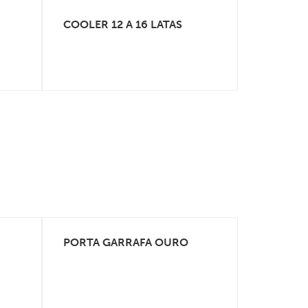
COOLER 12 A 16 LATAS
COOLER 2
VEJA MAIS
PORTA GARRAFA OURO
BANDEJA
VEJA MAIS