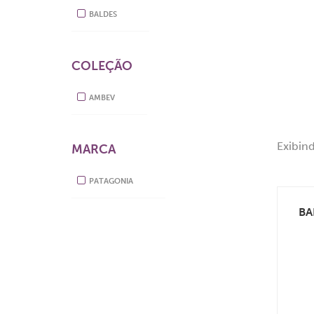
BALDES
COLEÇÃO
AMBEV
Exibin
MARCA
PATAGONIA
BA