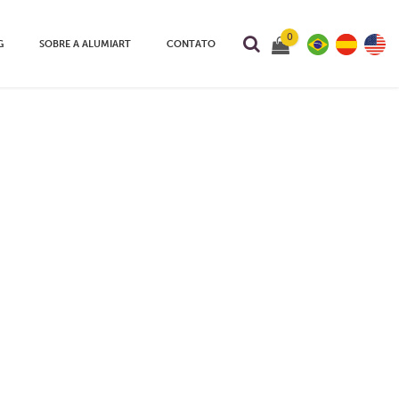
0
G
SOBRE A ALUMIART
CONTATO